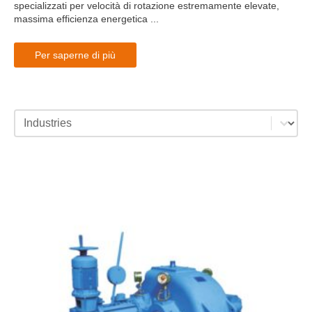
specializzati per velocità di rotazione estremamente elevate,
massima efficienza energetica ...
Per saperne di più
industries category facet - mobile
Select content