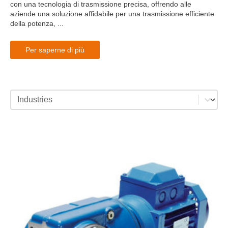
con una tecnologia di trasmissione precisa, offrendo alle
aziende una soluzione affidabile per una trasmissione efficiente
della potenza, ...
Per saperne di più
industries category facet - mobile
Select content