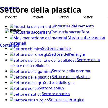
Settore della plastica
Contattaci
Prodotti
Prodotti
Settori
Settori
Industria del cemento
Italiano
Industria saccarifera
Movimentazione dei
materiali
Contattaci
Settore chimico
Settore dell'energia
Settore della
carta e della cellulosa
Settore della gomma
Settore della plastica
Settore delle gru
Settore eolico
Settore nautico
Settore siderurgico