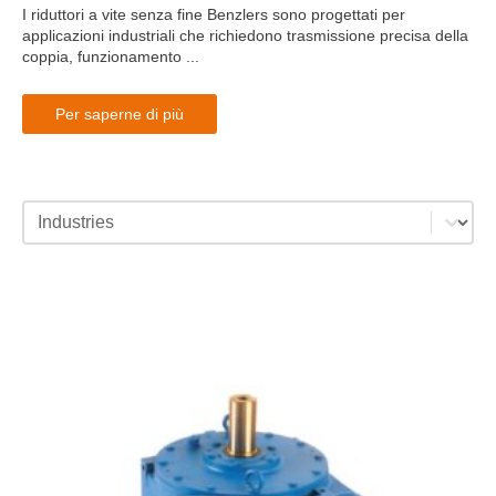
I riduttori a vite senza fine Benzlers sono progettati per
applicazioni industriali che richiedono trasmissione precisa della
coppia, funzionamento ...
Per saperne di più
industries category facet - mobile
Select content