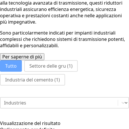
alla tecnologia avanzata di trasmissione, questi riduttori
industriali assicurano efficienza energetica, sicurezza
operativa e prestazioni costanti anche nelle applicazioni
più impegnative.
Sono particolarmente indicati per impianti industriali
complessi che richiedono sistemi di trasmissione potenti,
affidabili e personalizzabili.
Per saperne di più
industries category facet - italian
Tutto
Settore delle gru
(1)
Industria del cemento
(1)
industries category facet - mobile
Select content
Visualizzazione del risultato