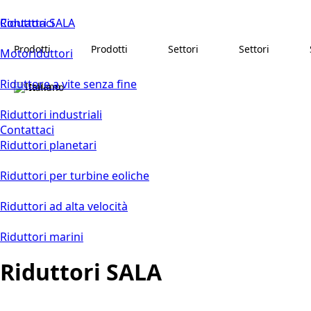
Contattaci
Riduttori SALA
Prodotti
Prodotti
Settori
Settori
Motoriduttori
Riduttore a vite senza fine
Italiano
Riduttori industriali
Contattaci
Riduttori planetari
Riduttori per turbine eoliche
Riduttori ad alta velocità
Riduttori marini
Riduttori SALA