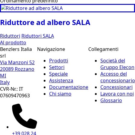
Riduttore ad albero SALA
Riduttori
Riduttori SALA
Al prodotto
Benzlers Italia
Navigazione
Collegamenti
srl
Prodotti
Società del
Via Manzoni 52
Settori
Gruppo Elecon
20089 Rozzano
Speciale
Accesso del
MI
Assistenza
concessionario
Italy
Documentazione
Concessionari
CVR-Nr.: IT
Chi siamo
Lavora con noi
07609470963
Glossario
+39 028 24