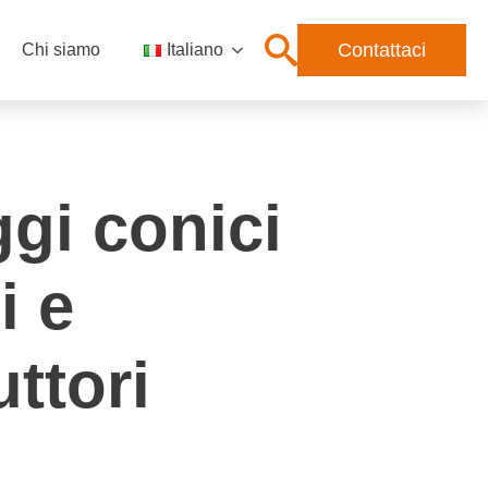
Contattaci
Chi siamo
Italiano
gi conici
i e
ttori