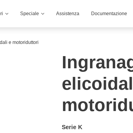
ri
Speciale
Assistenza
Documentazione
dali e motoriduttori
Ingranag
elicoidal
motoridu
Serie K