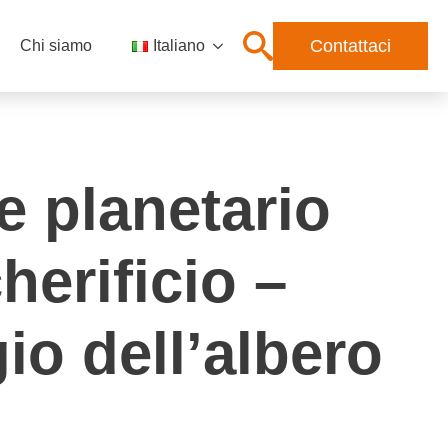
Contattaci
Chi siamo
Italiano
e planetario
herificio –
o dell’albero