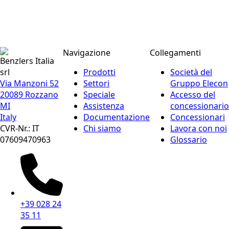
Navigazione
Collegamenti
Benzlers Italia
srl
Prodotti
Società del
Via Manzoni 52
Settori
Gruppo Elecon
20089 Rozzano
Speciale
Accesso del
MI
Assistenza
concessionario
Italy
Documentazione
Concessionari
CVR-Nr.: IT
Chi siamo
Lavora con noi
07609470963
Glossario
+39 028 24
35 11